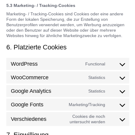
5.3 Marketing- / Tracking-Cookies
Marketing- / Tracking-Cookies sind Cookies oder eine andere
Form der lokalen Speicherung, die zur Erstellung von
Benutzerprofilen verwendet werden, um Werbung anzuzeigen
oder den Benutzer auf dieser Website oder über mehrere
Websites hinweg für ähnliche Marketingzwecke zu verfolgen.
6. Platzierte Cookies
WordPress
Functional
Consent
to
service
WooCommerce
Statistics
Consent
wordpress
to
service
Google Analytics
Statistics
Consent
woocommerce
to
service
Google Fonts
Marketing/Tracking
Consent
google-
to
analytics
service
Cookies die noch
Verschiedenes
Consent
google-
untersucht werden
to
fonts
service
7. Einwilligung