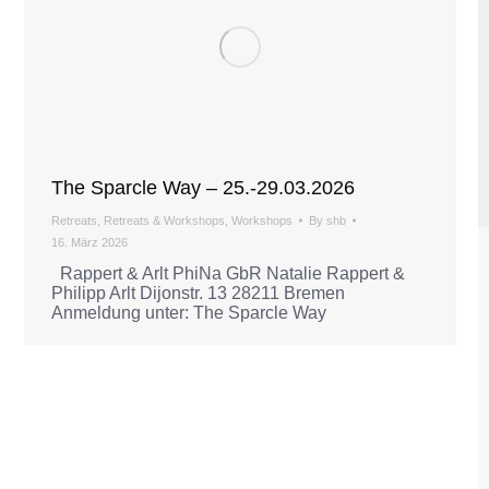
The Sparcle Way – 25.-29.03.2026
Retreats
,
Retreats & Workshops
,
Workshops
By
shb
16. März 2026
Rappert & Arlt PhiNa GbR Natalie Rappert &
Philipp Arlt Dijonstr. 13 28211 Bremen
Anmeldung unter: The Sparcle Way