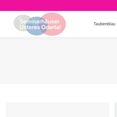
Taubenblau
Speicher
Taubenblau