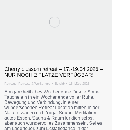
Cherry blossom retreat – 17.-19.04.2026 –
NUR NOCH 2 PLÄTZE VERFÜGBAR!
Retreats
,
Retreats & Workshops
By
shb
16. März 2026
Ein ganzheitliches Wochenende für alle Sinne.
Tauche ein in ein Wochenende voller Ruhe,
Bewegung und Verbindung. In einer
wunderschönen Retreat-Location mitten in der
Natur erwarten dich Yoga, Sound, Meditation,
gutes Essen, Sauna & Raum für dich selbst,
aber auch wundervolles Zusammensein. Sei es
am Lagerfeuer, zum Ecstaticdance in der