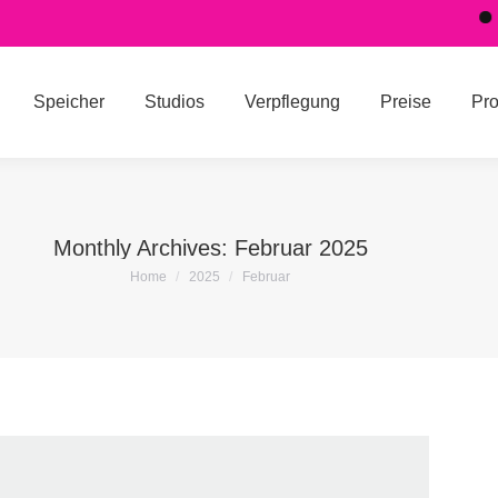
S
Studios
Verpflegung
Preise
Programm
Üb
Speicher
Studios
Verpflegung
Preise
Pr
Monthly Archives:
Februar 2025
You are here:
Home
2025
Februar